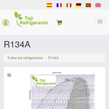
Pasar
al
contenido
principal
Togg
navi
R134A
Todos los refrigerantes
R134A
Si