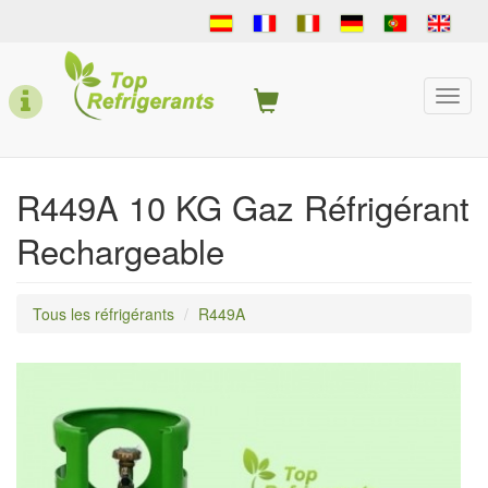
Skip
to
main
content
Togg
navi
R449A 10 KG Gaz Réfrigérant
Rechargeable
Tous les réfrigérants
R449A