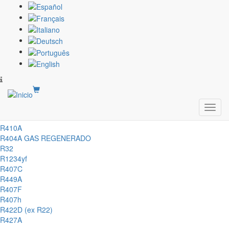
Pasar
Tabla cantidad de gas aire acondicionado coches
al
contenido
Términos y condiciones de venta
principal
Preguntas frecuentes
Formación de los precios
Accessories
Otros
R134A
Toggl
R417A
navig
R410A
R404A GAS REGENERADO
R32
R1234yf
R407C
R449A
R407F
R407h
R422D (ex R22)
R427A