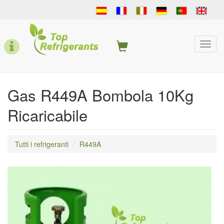
Skip
to
main
content
Togg
navi
Gas R449A Bombola 10Kg
Ricaricabile
Tutti i refrigeranti
R449A